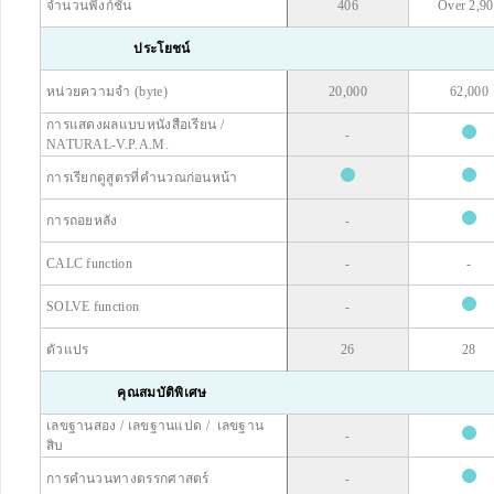
จำนวนฟังก์ชัน
406
Over 2,9
ประโยชน์
หน่วยความจำ (byte)
20,000
62,000
การแสดงผลแบบหนังสือเรียน /
-
NATURAL-V.P.A.M.
การเรียกดูสูตรที่คำนวณก่อนหน้า
การถอยหลัง
-
CALC function
-
-
SOLVE function
-
ตัวแปร
26
28
คุณสมบัติพิเศษ
เลขฐานสอง / เลขฐานแปด / เลขฐาน
-
สิบ
การคำนวนทางตรรกศาสตร์
-