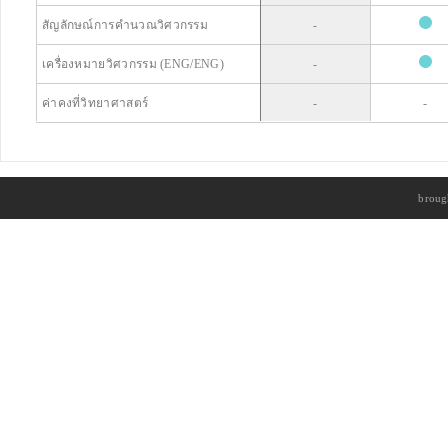
สัญลักษณ์การคำนวณวิศวกรรม
-
เครื่องหมายวิศวกรรม (ENG/ENG)
-
ค่าคงที่วิทยาศาสตร์
-
-
ฟังก์ชันพื้นฐาน
x
x
-
ลอคการิทึ่ม (Log,In,10
,e
)
broug
การคำนวณเปอร์เซ็นต์
-
-
ตรีโกณมิติ (องศา, รัศมี, เส้นทแยงมุม)
การแยกตัวประกอบเฉพาะ
-
-
แคลคูลัส
แคลคูลัสเชิงอนุพันธ์
แคลคูลัสเชิงปริพันธ์
-